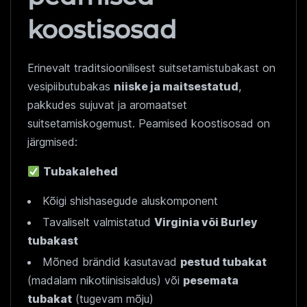
koostisosad
Erinevalt traditsioonilisest suitsetamistubakast on
vesipiibutubakas
niiske ja maitsestatud
,
pakkudes sujuvat ja aromaatset
suitsetamiskogemust. Peamised koostisosad on
järgmised:
Tubakalehed
Kõigi shishasegude aluskomponent
Tavaliselt valmistatud
Virginia või Burley
tubakast
Mõned brändid kasutavad
pestud tubakat
(madalam nikotiinisisaldus) või
pesemata
tubakat
(tugevam mõju)