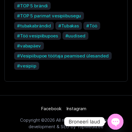
TOP 5 brändi
TOP 5 parimat vesipiibusegu
tubakabrändid
Tubakas
Töö
Töö vesipiibupoes
uudised
vabapäev
Vesipiibupoe töötaja peamised ülesanded
vesipiip
Facebook
Instagram
Copyright ©2026 All rights reserved. Website
Broneeri laud
development & SEO by TopMedia.ee