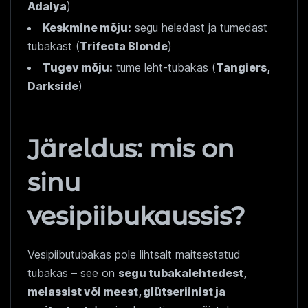
Adalya
)
Keskmine mõju:
segu heledast ja tumedast
tubakast (
Trifecta Blonde
)
Tugev mõju:
tume leht-tubakas (
Tangiers,
Darkside
)
Järeldus: mis on
sinu
vesipiibukaussis?
Vesipiibutubakas pole lihtsalt maitsestatud
tubakas – see on
segu tubakalehtedest,
melassist või meest, glütseriinist ja