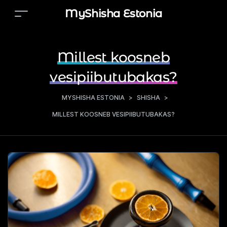
MyShisha Estonia
Millest koosneb
vesipiibutubakas?
MYSHISHA ESTONIA
>
SHISHA
>
MILLEST KOOSNEB VESIPIIBUTUBAKAS?