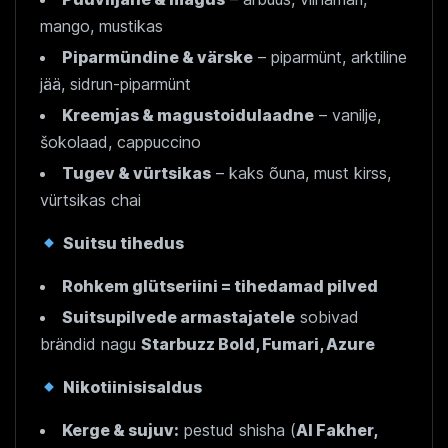
mango, mustikas
Piparmündine & värske
– piparmünt, arktiline
jää, sidrun-piparmünt
Kreemjas & magustoidulaadne
– vanilje,
šokolaad, cappuccino
Tugev & vürtsikas
– kaks õuna, must kirss,
vürtsikas chai
Suitsu tihedus
Rohkem glütseriini = tihedamad pilved
Suitsupilvede armastajatele
sobivad
brändid nagu
Starbuzz Bold, Fumari, Azure
Nikotiinisisaldus
Kerge & sujuv:
pestud shisha (
Al Fakher,