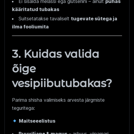
Ei sisalda melassi ega glütseriini – ainult
puhas
kääritatud tubakas
Suitsetatakse tavaliselt
tugevate sütega ja
ilma fooliumita
3. Kuidas valida
õige
vesipiibutubakas?
Parima shisha valimiseks arvesta järgmiste
teguritega:
Maitseeelistus
Puuviljane & magus
– arbuus, viinamari,