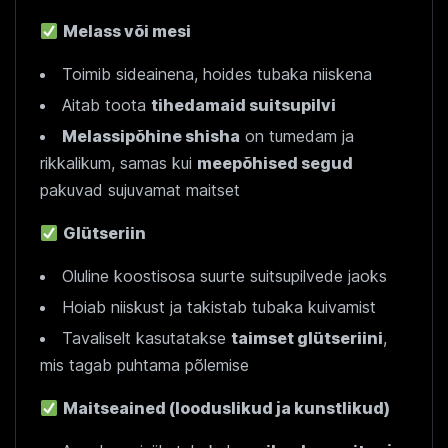
Melass või mesi
Toimib sideainena, hoides tubaka niiskena
Aitab toota
tihedamaid suitsupilvi
Melassipõhine shisha
on tumedam ja
rikkalikum, samas kui
meepõhised segud
pakuvad sujuvamat maitset
Glütseriin
Oluline koostisosa suurte suitsupilvede jaoks
Hoiab niiskust ja takistab tubaka kuivamist
Tavaliselt kasutatakse
taimset glütseriini
,
mis tagab puhtama põlemise
Maitseained (looduslikud ja kunstlikud)