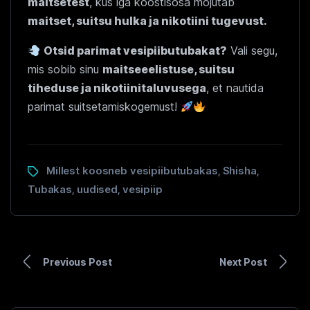
maitsetest
, kus iga koostisosa mõjutab
maitset, suitsu hulka ja nikotiini tugevust.
Otsid parimat vesipiibutubakat?
Vali segu,
mis sobib sinu
maitseeelistuse, suitsu
tiheduse ja nikotiinitaluvusega
, et nautida
parimat suitsetamiskogemust!
Millest koosneb vesipiibutubakas
Shisha
,
,
Tubakas
uudised
vesipiip
,
,
Previous Post
Next Post