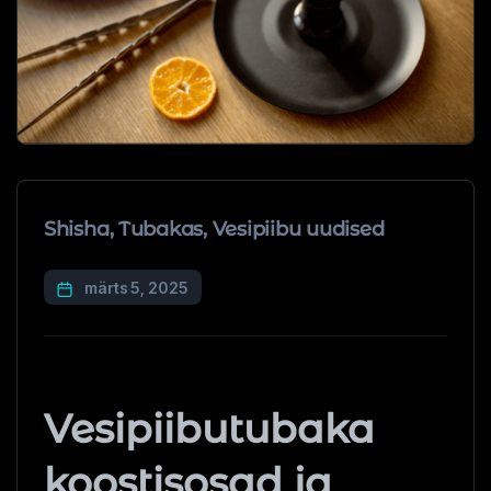
Shisha
,
Tubakas
,
Vesipiibu uudised
märts 5, 2025
Vesipiibutubaka
koostisosad ja