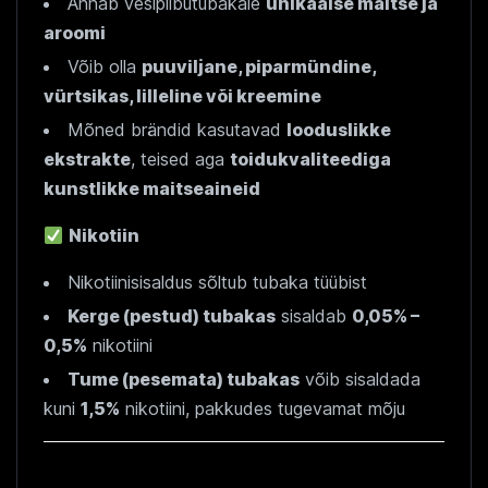
Annab vesipiibutubakale
unikaalse maitse ja
aroomi
Võib olla
puuviljane, piparmündine,
vürtsikas, lilleline või kreemine
Mõned brändid kasutavad
looduslikke
ekstrakte
, teised aga
toidukvaliteediga
kunstlikke maitseaineid
Nikotiin
Nikotiinisisaldus sõltub tubaka tüübist
Kerge (pestud) tubakas
sisaldab
0,05% –
0,5%
nikotiini
Tume (pesemata) tubakas
võib sisaldada
kuni
1,5%
nikotiini, pakkudes tugevamat mõju