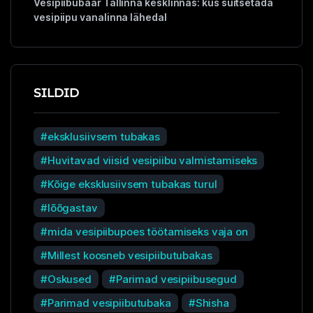
Vesipiibubaar Tallinna kesklinnas: kus suitsetada
vesipiipu vanalinna lähedal
SILDID
eksklusiivsem tubakas
Huvitavad viisid vesipiibu valmistamiseks
Kõige eksklusiivsem tubakas turul
lõõgastav
mida vesipiibupoes töötamiseks vaja on
Millest koosneb vesipiibutubakas
Oskused
Parimad vesipiibusegud
Parimad vesipiibutubaka
Shisha