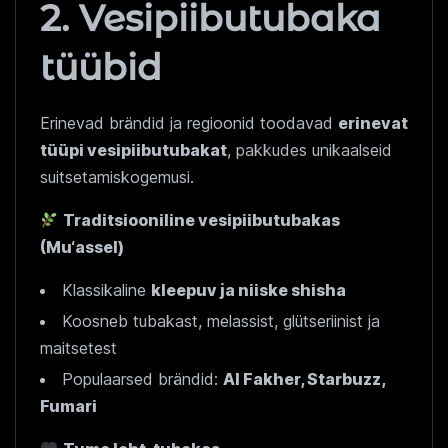
2. Vesipiibutubaka
tüübid
Erinevad brändid ja regioonid toodavad
erinevat
tüüpi vesipiibutubakat
, pakkudes unikaalseid
suitsetamiskogemusi.
Traditsiooniline vesipiibutubakas
(Mu‘assel)
Klassikaline
kleepuv ja niiske shisha
Koosneb tubakast, melassist, glütseriinist ja
maitsetest
Populaarsed brändid:
Al Fakher, Starbuzz,
Fumari