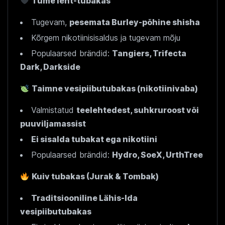
Tume leht-tubakas
Tugevam,
pesemata Burley-põhine shisha
Kõrgem nikotiinisisaldus ja tugevam mõju
Populaarsed brändid:
Tangiers, Trifecta
Dark, Darkside
Taimne vesipiibutubakas (nikotiinivaba)
Valmistatud
teelehtedest, suhkruroost või
puuviljamassist
Ei sisalda tubakat ega nikotiini
Populaarsed brändid:
Hydro, SoeX, UrthTree
Kuiv tubakas (Jurak & Tombak)
Traditsiooniline Lähis-Ida
vesipiibutubakas