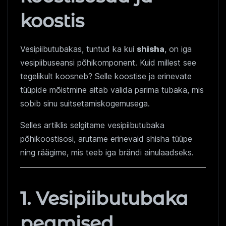
koostis
Vesipiibutubakas, tuntud ka kui
shisha
, on iga
vesipiibuseansi põhikomponent. Kuid millest see
tegelikult koosneb? Selle koostise ja erinevate
tüüpide mõistmine aitab valida parima tubaka, mis
sobib sinu suitsetamiskogemusega.
Selles artiklis selgitame vesipiibutubaka
põhikoostisosi, arutame erinevaid shisha tüüpe
ning räägime, mis teeb iga brändi ainulaadseks.
1. Vesipiibutubaka
peamised